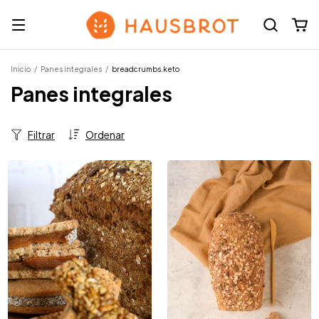
Inicio
/
Panes integrales
/
breadcrumbs.keto
Panes integrales
Filtrar
Ordenar